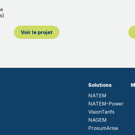
ne
s)
Voir le projet
Solutions
M
NATEM
NATEM-Power
VisionTarifs
NAGEM
ProsumArise