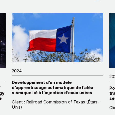
2024
20
Développement d’un modèle
d’apprentissage automatique de l’aléa
T
Po
sismique lié à l’injection d’eaux usées
rgy
tr
e
se
Client : Railroad Commission of Texas (États-
Unis)
Cl