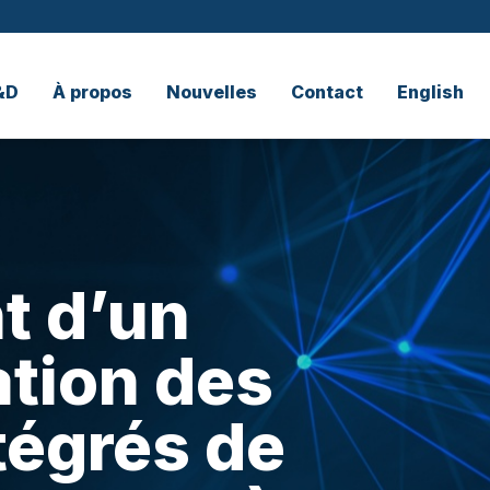
&D
À propos
Nouvelles
Contact
English
t d’un
tion des
tégrés de