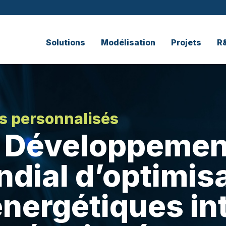
Solutions
Modélisation
Projets
R
s personnalisés
 Développemen
dial d’optimisa
nergétiques in