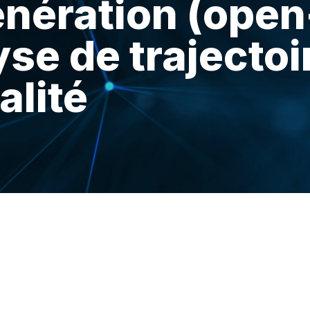
énération (open
yse de trajectoi
alité